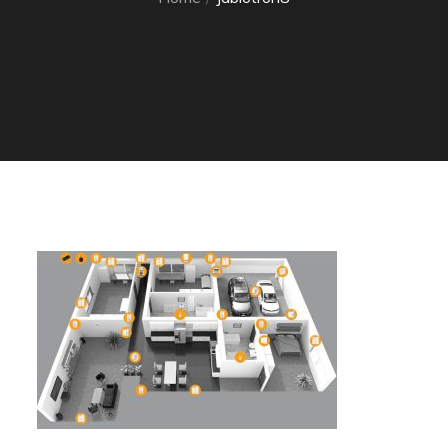
Home
Jablotron8