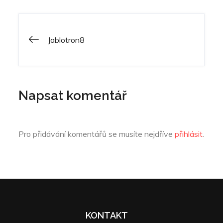
Navigace
Jablotron8
pro
Napsat komentář
příspěvek
Pro přidávání komentářů se musíte nejdříve
přihlásit
.
KONTAKT