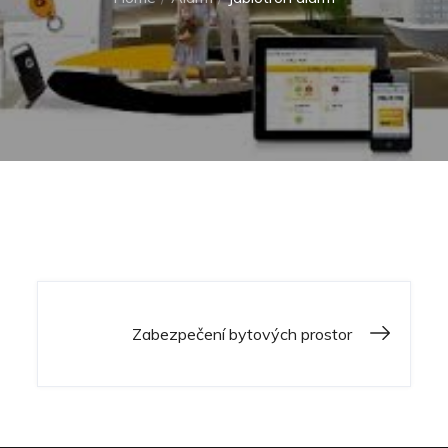
Home
Alarm
Jablotron alarm
Navigace
Zabezpečení bytových prostor
pro